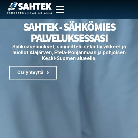
Siirry
SAHTEK - SÄHKÖMIES
suoraan
sisältöön
PALVELUKSESSASI
Sähköasennukset, suunnittelu sekä tarvikkeet ja
huollot Alajärven, Etelä-Pohjanmaan ja pohjoisen
Keski-Suomen alueella.
Ota yhteyttä