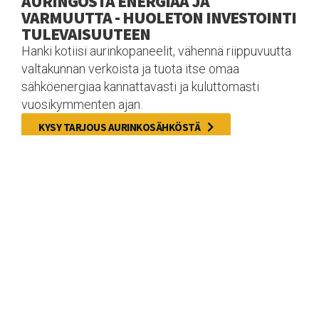
AURINGOSTA ENERGIAA JA
VARMUUTTA - HUOLETON INVESTOINTI
TULEVAISUUTEEN
Hanki kotiisi aurinkopaneelit, vähennä riippuvuutta
valtakunnan verkoista ja tuota itse omaa
sähköenergiaa kannattavasti ja kuluttomasti
vuosikymmenten ajan.
KYSY TARJOUS AURINKOSÄHKÖSTÄ